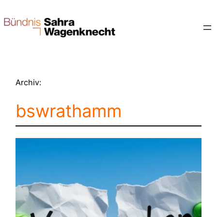
Zum
Inhalt
springen
Archiv:
bswrathamm