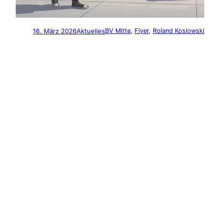
16. März 2026
Aktuelles
BV Mitte
, 
Flyer
, 
Roland Koslowski
Der neue Flyer von
Pro Hamm/BSW der
BV-Mitte (16.03.26)
Titelbild erstellt mit GPT 5
Older Posts
→