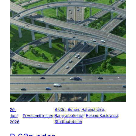
29.
B 63n
, 
Bönen
, 
Hafenstraße
, 
Juni
Pressemitteilung
Rangierbahnhof
, 
Roland Koslowski
, 
2026
Stadtautobahn