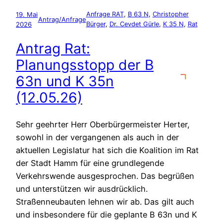
19. Mai
Anfrage RAT
, 
B 63 N
, 
Christopher
Antrag/Anfrage
2026
Bürger
, 
Dr. Cevdet Gürle
, 
K 35 N
, 
Rat
Antrag Rat:
Planungsstopp der B
63n und K 35n
(12.05.26)
Sehr geehrter Herr Oberbürgermeister Herter,
sowohl in der vergangenen als auch in der
aktuellen Legislatur hat sich die Koalition im Rat
der Stadt Hamm für eine grundlegende
Verkehrswende ausgesprochen. Das begrüßen
und unterstützen wir ausdrücklich.
Straßenneubauten lehnen wir ab. Das gilt auch
und insbesondere für die geplante B 63n und K