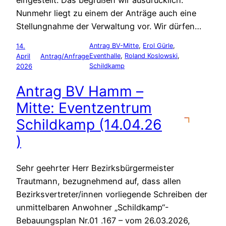
Nunmehr liegt zu einem der Anträge auch eine
Stellungnahme der Verwaltung vor. Wir dürfen…
14.
Antrag BV-Mitte
, 
Erol Gürle
, 
April
Antrag/Anfrage
Eventhalle
, 
Roland Koslowski
, 
2026
Schildkamp
Antrag BV Hamm –
Mitte: Eventzentrum
Schildkamp (14.04.26
)
Sehr geehrter Herr Bezirksbürgermeister
Trautmann, bezugnehmend auf, dass allen
Bezirksvertreter/innen vorliegende Schreiben der
unmittelbaren Anwohner „Schildkamp“-
Bebauungsplan Nr.01 .167 – vom 26.03.2026,