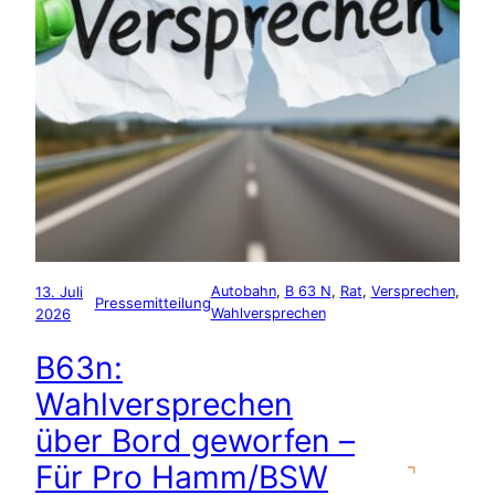
13. Juli
Autobahn
, 
B 63 N
, 
Rat
, 
Versprechen
, 
Pressemitteilung
2026
Wahlversprechen
B63n:
Wahlversprechen
über Bord geworfen –
Für Pro Hamm/BSW